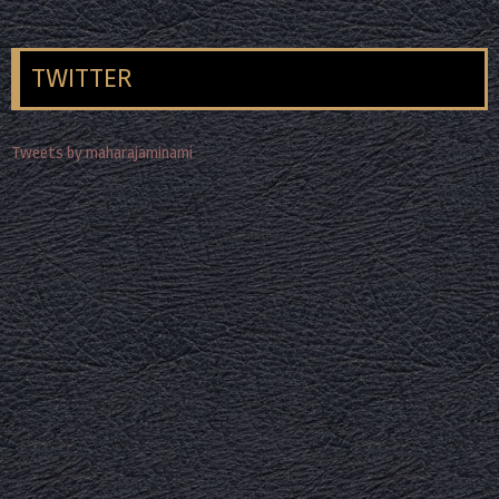
TWITTER
Tweets by maharajaminami