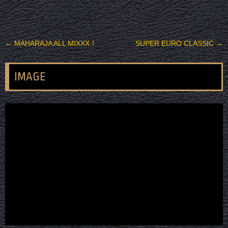
投稿ナビゲーション
←
MAHARAJA ALL MIXXX！
SUPER EURO CLASSIC
→
IMAGE