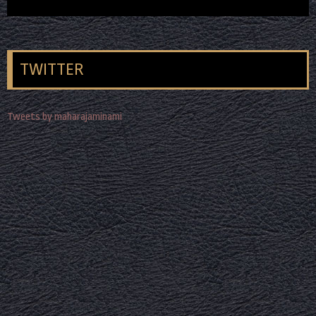
TWITTER
Tweets by maharajaminami