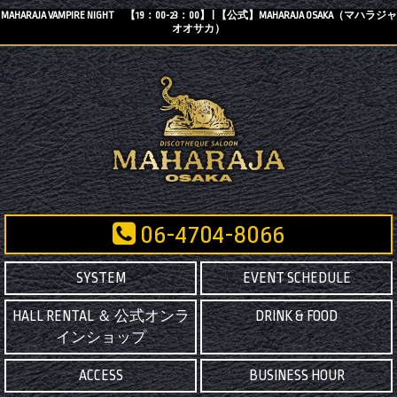
MAHARAJA VAMPIRE NIGHT 【19：00-23：00】 | 【公式】MAHARAJA OSAKA（マハラジャ
オオサカ）
06-4704-8066
SYSTEM
EVENT SCHEDULE
HALL RENTAL ＆ 公式オンラ
DRINK & FOOD
インショップ
ACCESS
BUSINESS HOUR