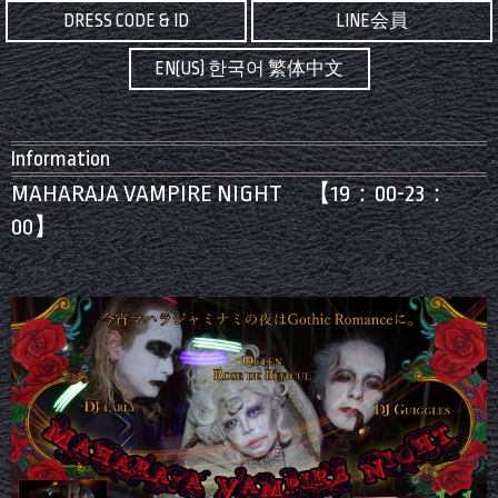
DRESS CODE & ID
LINE会員
EN(US) 한국어 繁体中文
Information
MAHARAJA VAMPIRE NIGHT 【19：00-23：
00】