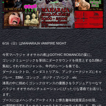
6/16（日）はMAHARAJA VAMPIRE NIGHT
今宵マハラジャ オオサカの夜はGOTHIC ROMANCEの宴に。
ゴシックミュージックを筆頭にダークサウンドを得意とするDJ陣が
集結しそれぞれのジャンル、年代のシーンを奏でる。
ダークエレクトロ、インダストリアル、アンティークジャズにキャ
バレー、EBM、ゴシック、ポジティブパンク…etc
漆黒の中に煌めくゴシックロマンスの優雅さをラグジュアリーなマ
ハラジャ オオサカのシチュエーションにぴったりな選曲でお送りし
ます。
ブースにはメヘンディアーティストと懐古趣味雑貨屋店が出現。
一週間程で落ちるヘナタトゥーを入れてパーティを楽しみ、思い出