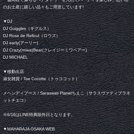
のお土産に嬉しい品々もご用意しています!
▼DJ
DJ Guiggles（ギグルス）
DJ Rose de Reficul（ロウズ）
DJ early(アーリー)
DJ Crazy(miwa)Bear(クレイジーミワベアー)
DJ MICHAEL
▼移動出店
淑女雑貨 / Toe Cocotte（トゥココット）
メヘンディブース / Saraswati Planetちえこ（サラスヴァティプラネ
ットチエコ）
※6/16はLINE特典除外日となります。
▼MAHARAJA OSAKA WEB