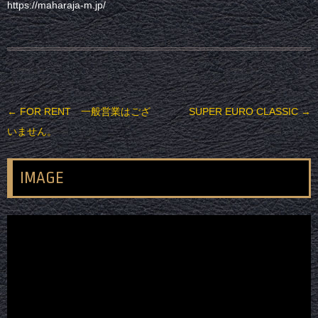
https://maharaja-m.jp/
投稿ナビゲーション
←
FOR RENT 一般営業はござ
SUPER EURO CLASSIC
→
いません。
IMAGE