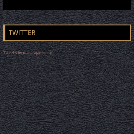
TWITTER
Tweets by maharajaminami