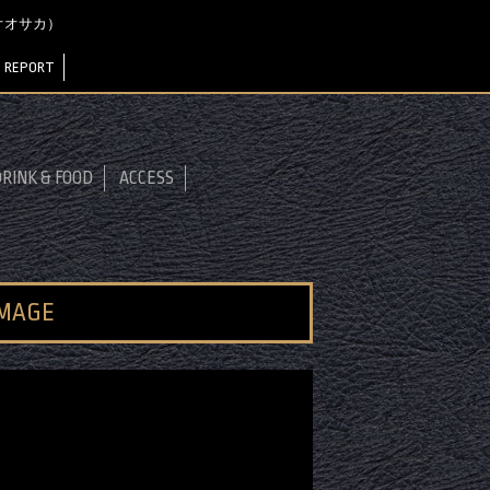
ジャ オオサカ）
 REPORT
RINK & FOOD
ACCESS
IMAGE