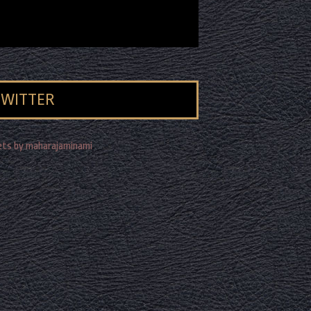
TWITTER
ts by maharajaminami