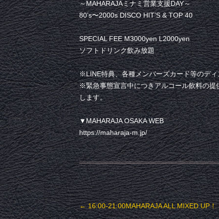
～MAHARAJAミナミ営業支援DAY～
80’s〜2000s DISCO HIT’S & TOP 40
SPECIAL FEE M3000yen L2000yen
ソフトドリンク飲み放題
※LINE特典、各種メンバーズカード等のデ
※緊急事態宣言中につきアルコール飲料の提
します。
▼MAHARAJA OSAKA WEB
https://maharaja-m.jp/
投稿ナビゲーション
←
16:00-21:00MAHARAJA ALL MIXED UP！