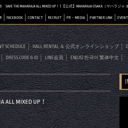
0:00 SAVE THE MAHARAJA ALL MIXED UP！ | 【公式】MAHARAJA OSAKA（マハラ
R
FACEBOOK
CONTACT
RECRUIT
PR・MEDIA
PARTNER LINK
EVENT
NT SCHEDULE
HALL RENTAL ＆ 公式オンラインショップ
D
DRESS CODE & ID
LINE会員
EN(US) 한국어 繁体中文
JA ALL MIXED UP！