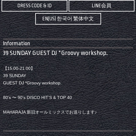
DRESS CODE & ID
LINE会員
EN(US) 한국어 繁体中文
Information
39 SUNDAY GUEST DJ *Groovy workshop.
【15:00-21:00】
39 SUNDAY
GUEST DJ *Groovy workshop.
80’s 〜 90’s DISCO HIT’S & TOP 40
MAHARAJA 新旧オールミックスでお送りします♪