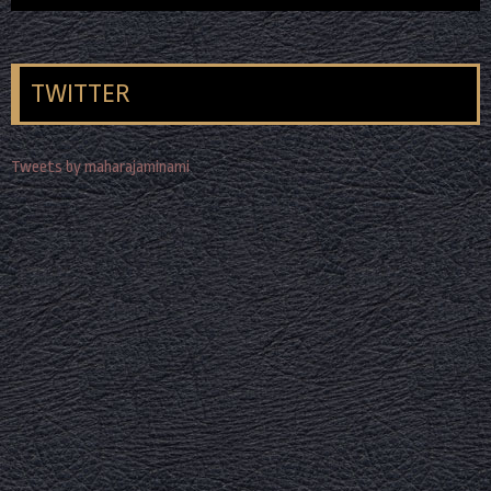
TWITTER
Tweets by maharajaminami