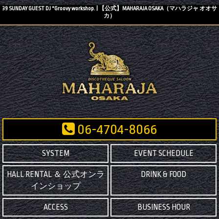
39 SUNDAY GUEST DJ *Groovy workshop. | 【公式】MAHARAJA OSAKA（マハラジャ オオサ
カ）
06-4704-8066
SYSTEM
EVENT SCHEDULE
HALL RENTAL ＆ 公式オンラ
DRINK & FOOD
インショップ
ACCESS
BUSINESS HOUR