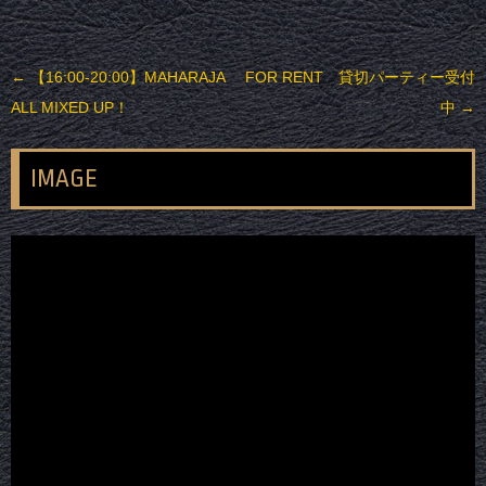
投稿ナビゲーション
←
【16:00-20:00】MAHARAJA
FOR RENT 貸切パーティー受付
ALL MIXED UP！
中
→
IMAGE