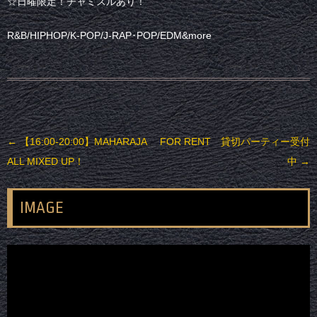
☆日曜限定！チャミスルあり！
R&B/HIPHOP/K-POP/J-RAP･POP/EDM&more
投稿ナビゲーション
←
【16:00-20:00】MAHARAJA
FOR RENT 貸切パーティー受付
ALL MIXED UP！
中
→
IMAGE