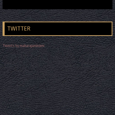
TWITTER
Tweets by maharajaminami