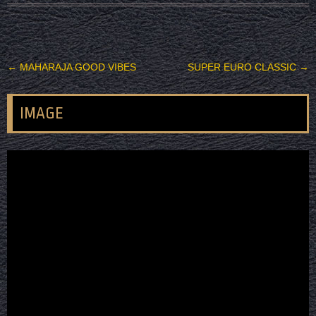
投稿ナビゲーション
←
MAHARAJA GOOD VIBES
SUPER EURO CLASSIC
→
IMAGE