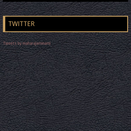
TWITTER
Tweets by maharajaminami