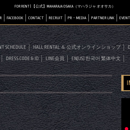
FOR RENT | 【公式】MAHARAJA OSAKA（マハラジャ オオサカ）
R
FACEBOOK
CONTACT
RECRUIT
PR・MEDIA
PARTNER LINK
EVENT
NT SCHEDULE
HALL RENTAL ＆ 公式オンラインショップ
D
DRESS CODE & ID
LINE会員
EN(US) 한국어 繁体中文