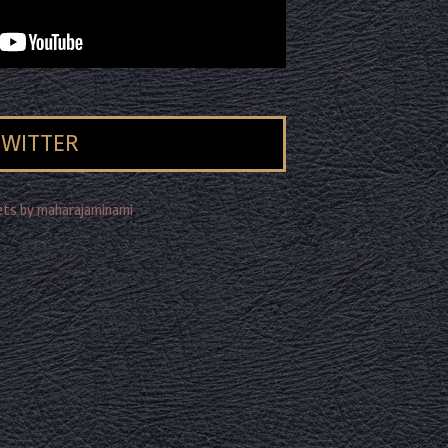
TWITTER
ts by maharajaminami