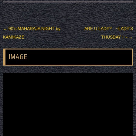
投稿ナビゲーション
←
90’s MAHARAJA NIGHT by
ARE U LADY? ~LADY’S
KAMIKAZE
THUSDAY！~
→
IMAGE