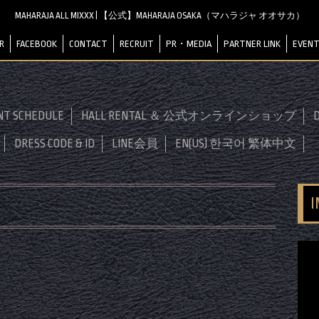
MAHARAJA ALL MIXXX | 【公式】MAHARAJA OSAKA（マハラジャ オオサカ）
R
FACEBOOK
CONTACT
RECRUIT
PR・MEDIA
PARTNER LINK
EVENT
NT SCHEDULE
HALL RENTAL ＆ 公式オンラインショップ
D
DRESS CODE & ID
LINE会員
EN(US) 한국어 繁体中文