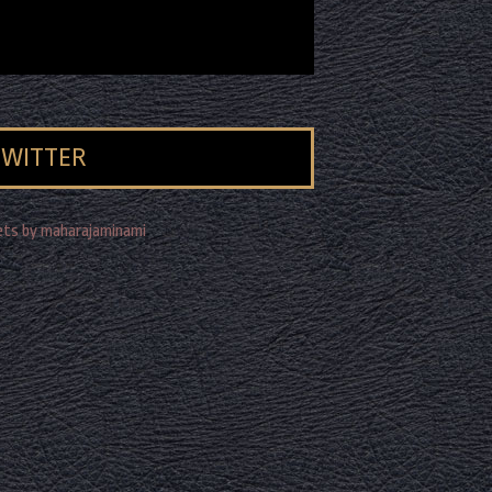
TWITTER
ts by maharajaminami