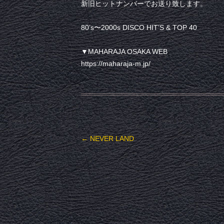
新旧ヒットナンバーでお送り致します。
80’s〜2000s DISCO HIT’S & TOP 40
▼MAHARAJA OSAKA WEB
https://maharaja-m.jp/
投稿ナビゲーション
←
NEVER LAND