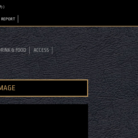
サカ）
 REPORT
RINK & FOOD
ACCESS
IMAGE