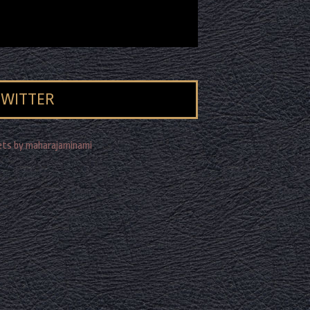
TWITTER
ts by maharajaminami