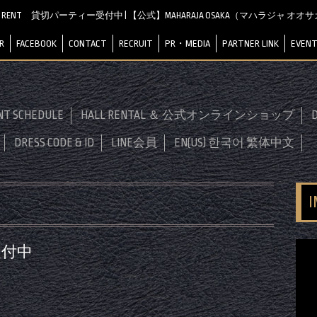
R RENT 貸切パーティー受付中 | 【公式】MAHARAJA OSAKA（マハラジャ オオ
R
FACEBOOK
CONTACT
RECRUIT
PR・MEDIA
PARTNER LINK
EVENT
NT SCHEDULE
HALL RENTAL ＆ 公式オンラインショップ
D
DRESS CODE & ID
LINE会員
EN(US) 한국어 繁体中文
受付中