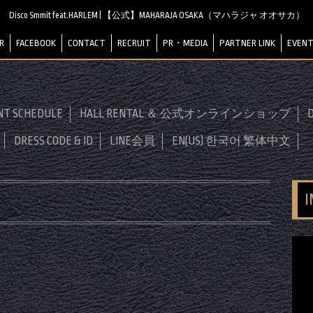
Disco Smmit feat.HARLEM | 【公式】MAHARAJA OSAKA（マハラジャ オオサカ）
R
FACEBOOK
CONTACT
RECRUIT
PR・MEDIA
PARTNER LINK
EVENT
NT SCHEDULE
HALL RENTAL ＆ 公式オンラインショップ
D
DRESS CODE & ID
LINE会員
EN(US) 한국어 繁体中文