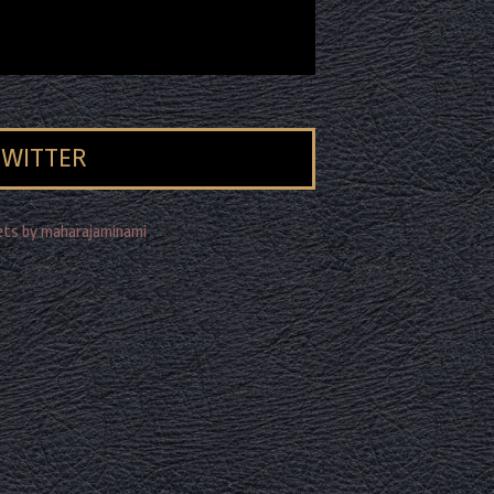
TWITTER
ts by maharajaminami