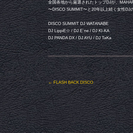
全国各地から厳選されたトップDJが、MAHARA
〜DISCO SUMMIT〜と20年以上続く女性
DISCO SUMMIT DJ WATANABE
DJ LippiE☆ / DJ E`ne / DJ KI-KA
DJ PANDA DX / DJ AYU / DJ TaKa
投稿ナビゲーション
←
FLASH BACK DISCO