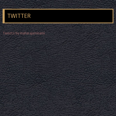
TWITTER
Tweets by maharajaminami