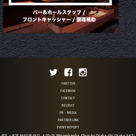
TWITTER
FACEBOOK
CONTACT
RECRUIT
PR・MEDIA
PARTNER LINK
EVENT REPORT
B1F・B2F, HUQUE BLD., 4-10-13, Minamisenba, Chuo-ku Osaka-shi, Osaka, 542-