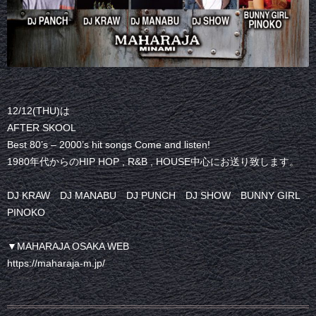
12/12(THU)は
AFTER SKOOL
Best 80’s – 2000’s hit songs Come and listen!
1980年代からのHIP HOP , R&B , HOUSE中心にお送り致します。
DJ KRAW DJ MANABU DJ PUNCH DJ SHOW BUNNY GIRL
PINOKO
▼MAHARAJA OSAKA WEB
https://maharaja-m.jp/