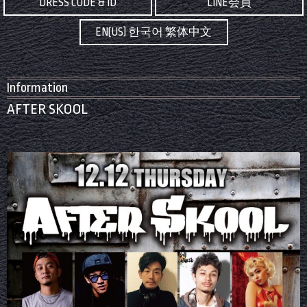
DRESS CODE & ID
LINE会員
EN(US) 한국어 繁体中文
Information
AFTER SKOOL