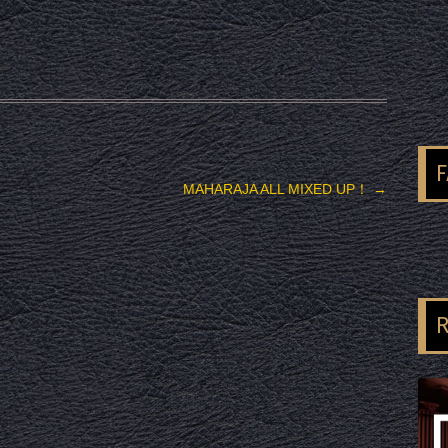
MAHARAJA ALL MIXED UP！
→
R