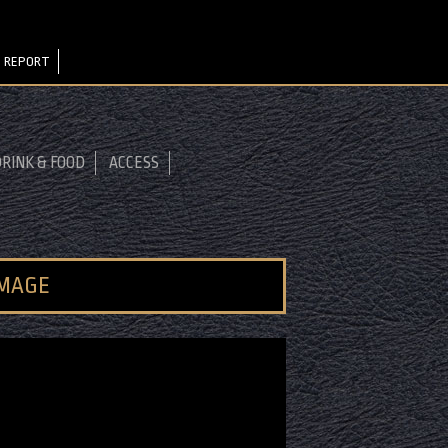
）
 REPORT
RINK & FOOD
ACCESS
IMAGE