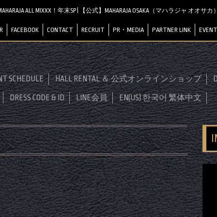
MAHARAJA ALL MIXXX！年末SP | 【公式】MAHARAJA OSAKA（マハラジャ オオサカ
R
FACEBOOK
CONTACT
RECRUIT
PR・MEDIA
PARTNER LINK
EVENT
NT SCHEDULE
HALL RENTAL ＆ 公式オンラインショップ
D
DRESS CODE & ID
LINE会員
EN(US) 한국어 繁体中文