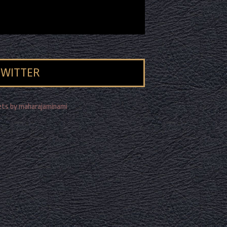
TWITTER
ts by maharajaminami