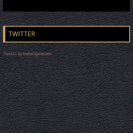
TWITTER
Tweets by maharajaminami