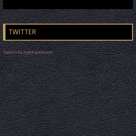
TWITTER
Tweets by maharajaminami