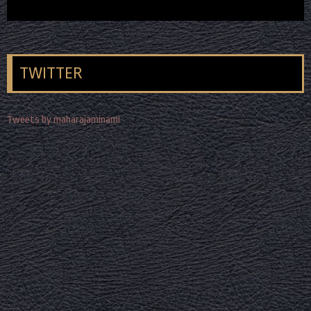
TWITTER
Tweets by maharajaminami