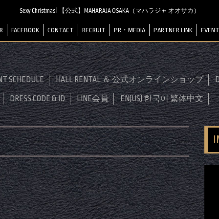
Sexy Christmas | 【公式】MAHARAJA OSAKA（マハラジャ オオサカ）
R
FACEBOOK
CONTACT
RECRUIT
PR・MEDIA
PARTNER LINK
EVENT
NT SCHEDULE
HALL RENTAL ＆ 公式オンラインショップ
D
DRESS CODE & ID
LINE会員
EN(US) 한국어 繁体中文