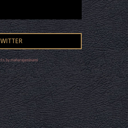
TWITTER
ts by maharajaminami