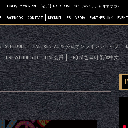
Funkey Groove Night | 【公式】MAHARAJA OSAKA（マハラジャ オオサカ）
R
FACEBOOK
CONTACT
RECRUIT
PR・MEDIA
PARTNER LINK
EVENT
NT SCHEDULE
HALL RENTAL ＆ 公式オンラインショップ
D
DRESS CODE & ID
LINE会員
EN(US) 한국어 繁体中文