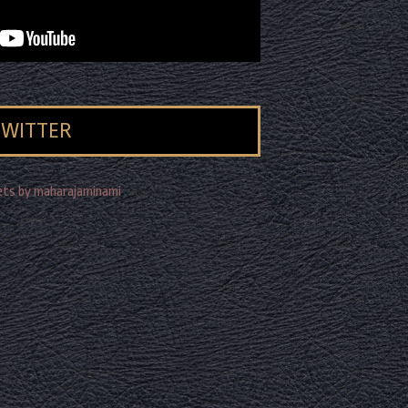
TWITTER
ts by maharajaminami