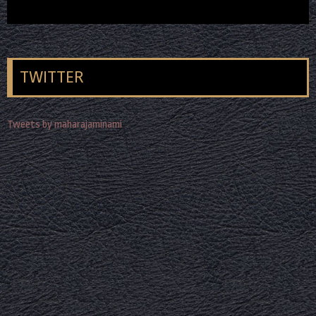
TWITTER
Tweets by maharajaminami