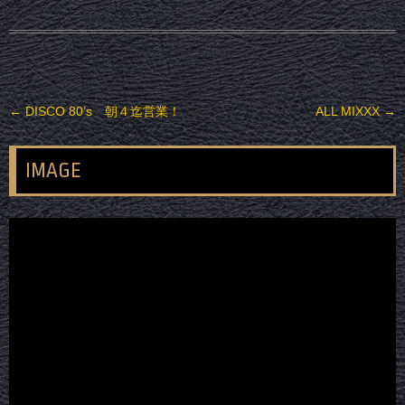
投稿ナビゲーション
←
DISCO 80’s 朝４迄営業！
ALL MIXXX
→
IMAGE