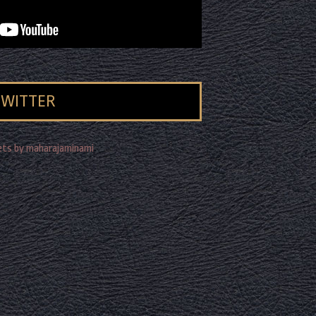
TWITTER
ts by maharajaminami