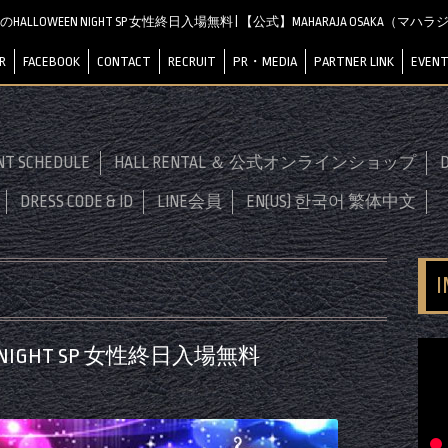
のHALLOWEEN NIGHT SP 女性終日入場無料 | 【公式】MAHARAJA OSAKA（マ
R
FACEBOOK
CONTACT
RECRUIT
PR・MEDIA
PARTNER LINK
EVENT
NT SCHEDULE
HALL RENTAL ＆ 公式オンラインショップ
D
DRESS CODE & ID
LINE会員
EN(US) 한국어 繁体中文
 NIGHT SP 女性終日入場無料