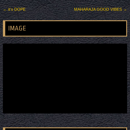
投稿ナビゲーション
←
it’s DOPE
MAHARAJA GOOD VIBES
→
IMAGE