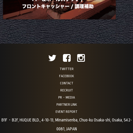
TWITTER
FACEBOOK
CONTACT
RECRUIT
PR・MEDIA
PARTNER LINK
EVENT REPORT
B1F・B2F, HUQUE BLD., 4-10-13, Minamisenba, Chuo-ku Osaka-shi, Osaka, 542-
0081, JAPAN