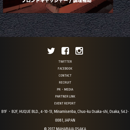
TWITTER
FACEBOOK
CONTACT
RECRUIT
PR・MEDIA
PARTNER LINK
EVENT REPORT
B1F・B2F, HUQUE BLD., 4-10-13, Minamisenba, Chuo-ku Osaka-shi, Osaka, 542-
0081, JAPAN
© 2017 MAHARAJA OSAKA