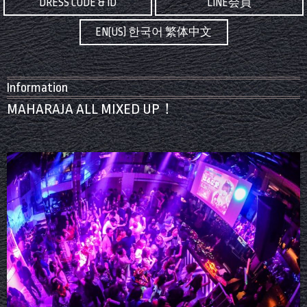
DRESS CODE & ID
LINE会員
EN(US) 한국어 繁体中文
Information
MAHARAJA ALL MIXED UP！