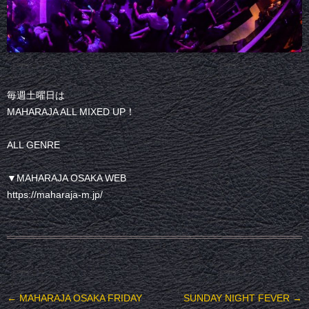
毎週土曜日は
MAHARAJA ALL MIXED UP！
ALL GENRE
▼MAHARAJA OSAKA WEB
https://maharaja-m.jp/
投稿ナビゲーション
←
MAHARAJA OSAKA FRIDAY
SUNDAY NIGHT FEVER
→