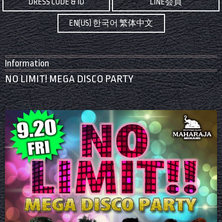
DRESS CODE & ID
LINE会員
EN(US) 한국어 繁体中文
Information
NO LIMIT! MEGA DISCO PARTY