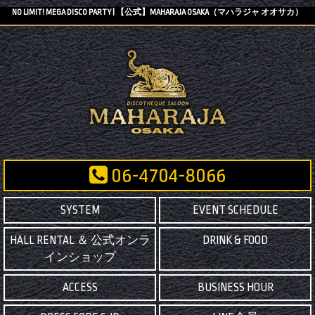
NO LIMIT! MEGA DISCO PARTY | 【公式】MAHARAJA OSAKA（マハラジャ オオサカ）
06-4704-8066
SYSTEM
EVENT SCHEDULE
HALL RENTAL ＆ 公式オンラ
DRINK & FOOD
インショップ
ACCESS
BUSINESS HOUR