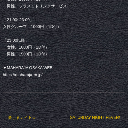
男性…プラス１ドリンクサービス
「21:00~23:00」
女性グループ…1000円（1D付）
「23:00以降」
女性…1000円（1D付）
男性…1500円（1D付）
▼MAHARAJA OSAKA WEB
https://maharaja-m.jp/
投稿ナビゲーション
←
楽しまナイト☆
SATURDAY NIGHT FEVER!
→