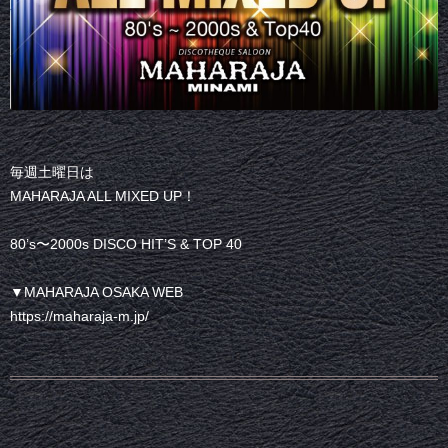
毎週土曜日は
MAHARAJA ALL MIXED UP！
80’s〜2000s DISCO HIT’S & TOP 40
▼MAHARAJA OSAKA WEB
https://maharaja-m.jp/