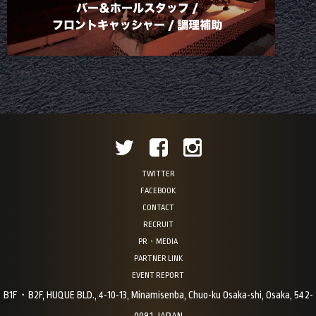
TWITTER
FACEBOOK
CONTACT
RECRUIT
PR・MEDIA
PARTNER LINK
EVENT REPORT
B1F・B2F, HUQUE BLD., 4-10-13, Minamisenba, Chuo-ku Osaka-shi, Osaka, 542-
0081, JAPAN