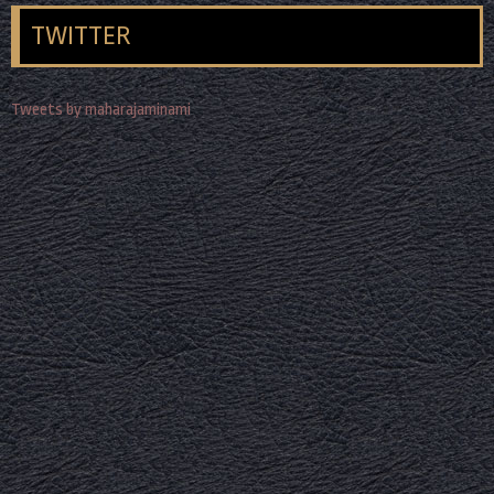
TWITTER
Tweets by maharajaminami