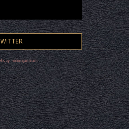
TWITTER
ts by maharajaminami