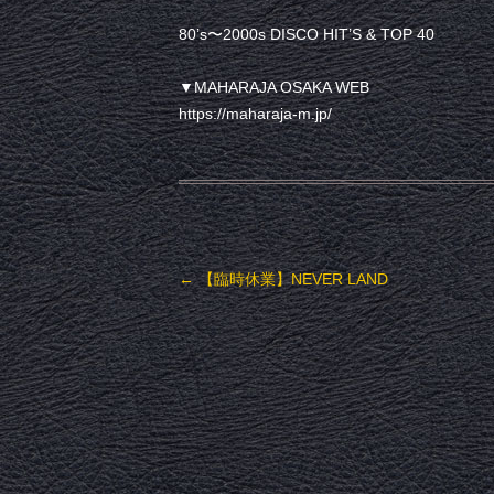
80’s〜2000s DISCO HIT’S & TOP 40
▼MAHARAJA OSAKA WEB
https://maharaja-m.jp/
投稿ナビゲーション
←
【臨時休業】NEVER LAND