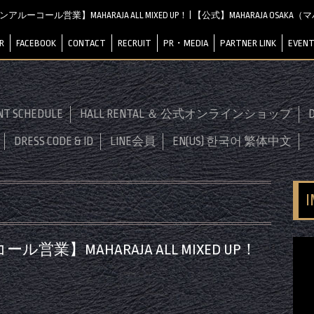
短ノンアルーコール営業】MAHARAJA ALL MIXED UP！ | 【公式】MAHARAJA OSA
R
FACEBOOK
CONTACT
RECRUIT
PR・MEDIA
PARTNER LINK
EVENT
NT SCHEDULE
HALL RENTAL ＆ 公式オンラインショップ
D
DRESS CODE & ID
LINE会員
EN(US) 한국어 繁体中文
ール営業】MAHARAJA ALL MIXED UP！