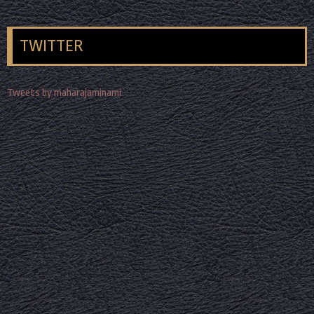
TWITTER
Tweets by maharajaminami