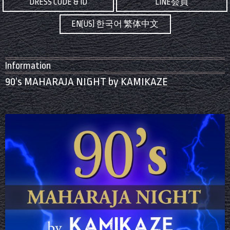
DRESS CODE & ID
LINE会員
EN(US) 한국어 繁体中文
Information
90’s MAHARAJA NIGHT by KAMIKAZE