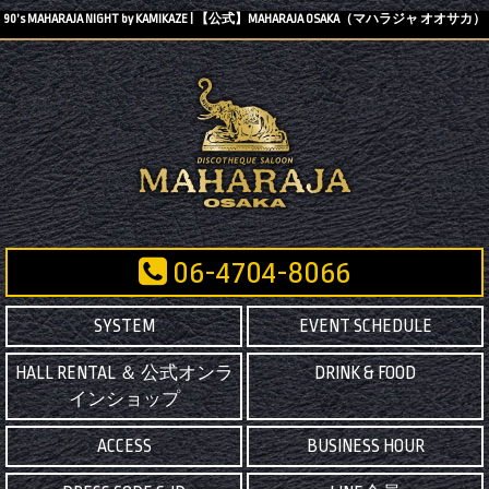
90’s MAHARAJA NIGHT by KAMIKAZE | 【公式】MAHARAJA OSAKA（マハラジャ オオサカ）
06-4704-8066
SYSTEM
EVENT SCHEDULE
HALL RENTAL ＆ 公式オンラ
DRINK & FOOD
インショップ
ACCESS
BUSINESS HOUR