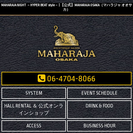
MAHARAJA NIGHT －HYPER BEAT style－ | 【公式】MAHARAJA OSAKA（マハラジャ オオサ
カ）
06-4704-8066
SYSTEM
EVENT SCHEDULE
HALL RENTAL ＆ 公式オンラ
DRINK & FOOD
インショップ
ACCESS
BUSINESS HOUR