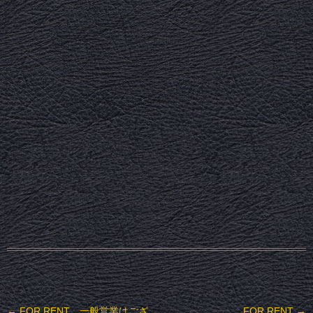
投稿ナビゲーション
←
FOR RENT 一般営業はござ
FOR RENT
→