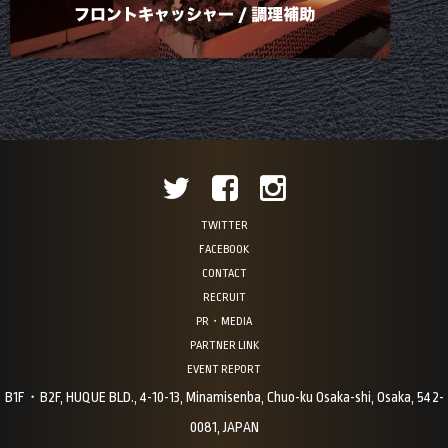
TWITTER
FACEBOOK
CONTACT
RECRUIT
PR・MEDIA
PARTNER LINK
EVENT REPORT
B1F・B2F, HUQUE BLD., 4-10-13, Minamisenba, Chuo-ku Osaka-shi, Osaka, 542-
0081, JAPAN