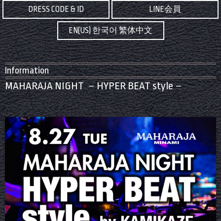
DRESS CODE & ID
LINE会員
EN(US) 한국어 繁体中文
Information
MAHARAJA NIGHT －HYPER BEAT style－