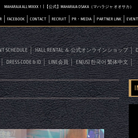
MAHARAJA ALL MIXXX！ | 【公式】MAHARAJA OSAKA（マハラジャ オオサカ）
R
FACEBOOK
CONTACT
RECRUIT
PR・MEDIA
PARTNER LINK
EVENT
NT SCHEDULE
HALL RENTAL ＆ 公式オンラインショップ
D
DRESS CODE & ID
LINE会員
EN(US) 한국어 繁体中文