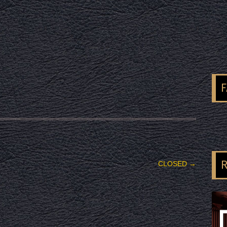
R
CLOSED
→