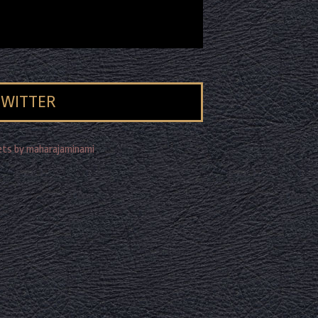
TWITTER
ts by maharajaminami