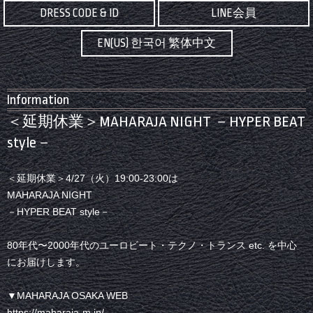
DRESS CODE & ID
LINE会員
EN(US) 한국어 繁体中文
Information
＜延期休業＞MAHARAJA NIGHT －HYPER BEAT
style－
＜延期休業＞4/27（火）19:00-23:00は
MAHARAJA NIGHT
－HYPER BEAT style－
80年代〜2000年代のユーロビート・テクノ・トランス etc. を中心
にお届けします。
▼MAHARAJA OSAKA WEB
https://maharaja-m.jp/