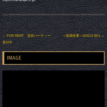
投稿ナビゲーション
←
FOR RENT 貸切パーティー
＜延期休業＞DISCO 80’s
→
受付中
IMAGE