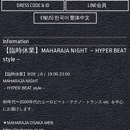
DRESS CODE & ID
LINE会員
EN(US) 한국어 繁体中文
Information
【臨時休業】MAHARAJA NIGHT －HYPER BEAT
style－
【臨時休業】9/28（火）19:00-23:00
MAHARAJA NIGHT
－HYPER BEAT style－
80年代〜2000年代のユーロビート・テクノ・トランス etc. を中心
にお届けします。
▼MAHARAJA OSAKA WEB
https://maharaja-m.jp/