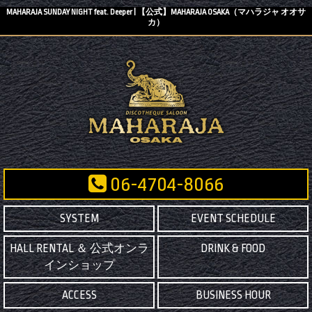
MAHARAJA SUNDAY NIGHT feat. Deeper | 【公式】MAHARAJA OSAKA（マハラジャ オオサ
カ）
06-4704-8066
SYSTEM
EVENT SCHEDULE
HALL RENTAL ＆ 公式オンラ
DRINK & FOOD
インショップ
ACCESS
BUSINESS HOUR