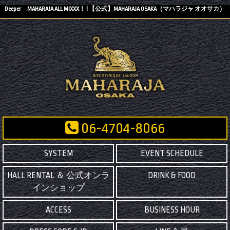
Deeper MAHARAJA ALL MIXXX！ | 【公式】MAHARAJA OSAKA（マハラジャ オオサカ）
06-4704-8066
SYSTEM
EVENT SCHEDULE
HALL RENTAL ＆ 公式オンラ
DRINK & FOOD
インショップ
ACCESS
BUSINESS HOUR