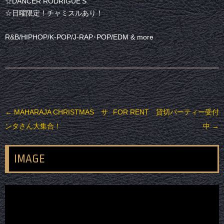
☆DANCER RODRIGUE’S
☆日曜限定！チャミスルあり！
R&B/HIPHOP/K-POP/J-RAP･POP/EDM & more
投稿ナビゲーション
←
MAHARAJA CHRISTMAS サ
FOR RENT 貸切パーティー受付
ンタさん大集合！
中
→
IMAGE