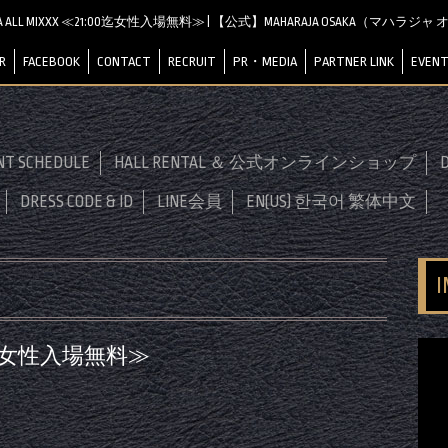
JA ALL MIXXX ≪21:00迄女性入場無料≫ | 【公式】MAHARAJA OSAKA（マハラジ
R
FACEBOOK
CONTACT
RECRUIT
PR・MEDIA
PARTNER LINK
EVENT
NT SCHEDULE
HALL RENTAL ＆ 公式オンラインショップ
D
DRESS CODE & ID
LINE会員
EN(US) 한국어 繁体中文
1:00迄女性入場無料≫