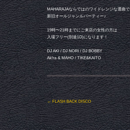
MAHARAJAならではのワイドレンジな選曲
新旧オールジャンルパーティー♪
19時〜21時までにご来店の女性の方は
入場フリー(別途1D)になります！
DJ AKI / DJ NORI / DJ BOBBY
Ak!ra & MAHO / TIKE&KAITO
投稿ナビゲーション
←
FLASH BACK DISCO