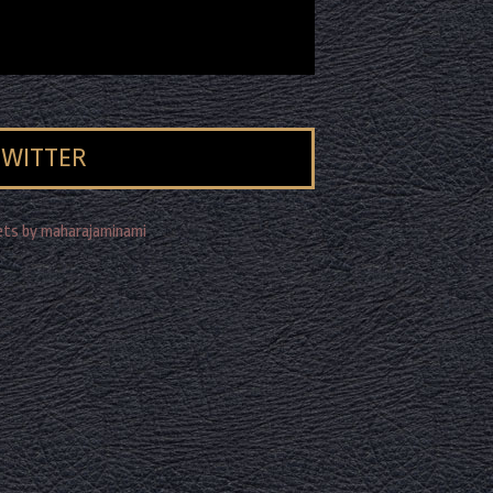
TWITTER
ts by maharajaminami