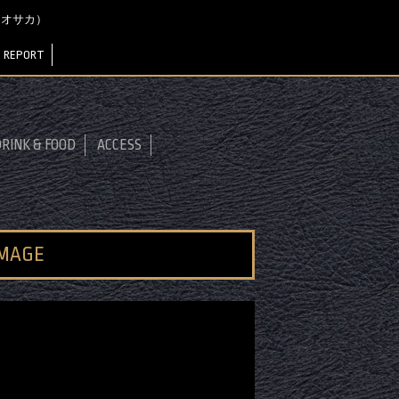
ャ オオサカ）
 REPORT
RINK & FOOD
ACCESS
IMAGE