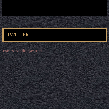
TWITTER
Tweets by maharajaminami