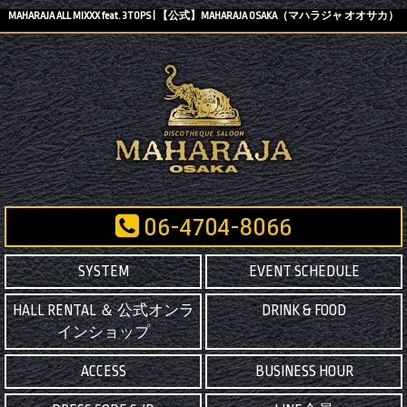
MAHARAJA ALL MIXXX feat. 3TOPS | 【公式】MAHARAJA OSAKA（マハラジャ オオサカ）
06-4704-8066
SYSTEM
EVENT SCHEDULE
HALL RENTAL ＆ 公式オンラ
DRINK & FOOD
インショップ
ACCESS
BUSINESS HOUR