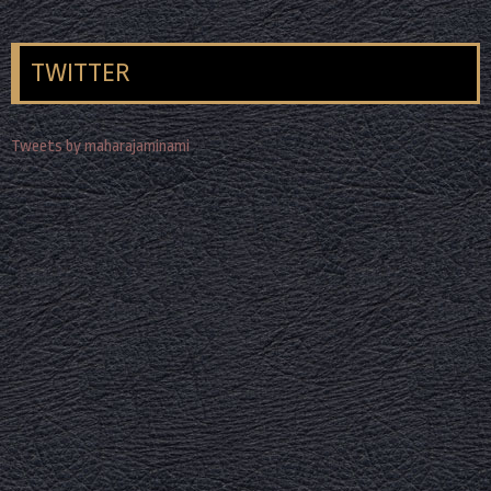
TWITTER
Tweets by maharajaminami