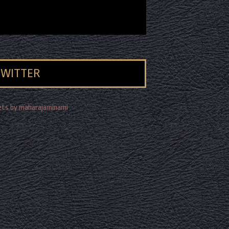
TWITTER
ts by maharajaminami