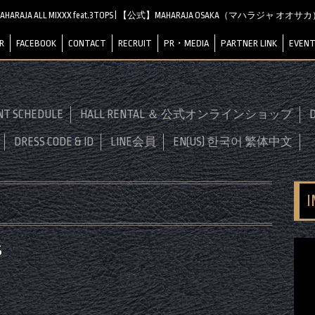
AHARAJA ALL MIXXX feat.3TOPS | 【公式】MAHARAJA OSAKA（マハラジャ オオサ
R
FACEBOOK
CONTACT
RECRUIT
PR・MEDIA
PARTNER LINK
EVENT
NT SCHEDULE
HALL RENTAL ＆ 公式オンラインショップ
D
DRESS CODE & ID
LINE会員
EN(US) 한국어 繁体中文
S