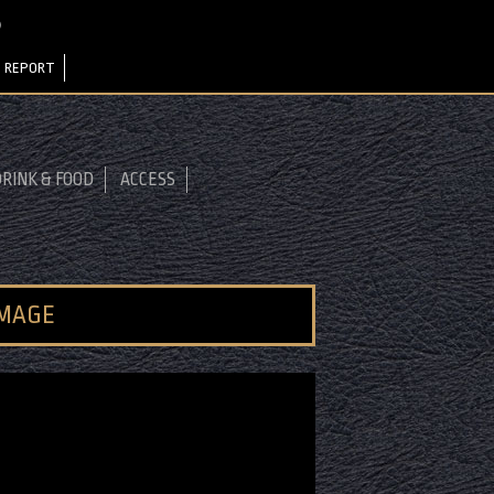
カ）
 REPORT
RINK & FOOD
ACCESS
IMAGE