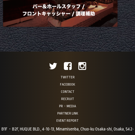
TWITTER
FACEBOOK
CONTACT
RECRUIT
PR・MEDIA
PARTNER LINK
EVENT REPORT
B1F・B2F, HUQUE BLD., 4-10-13, Minamisenba, Chuo-ku Osaka-shi, Osaka, 542-