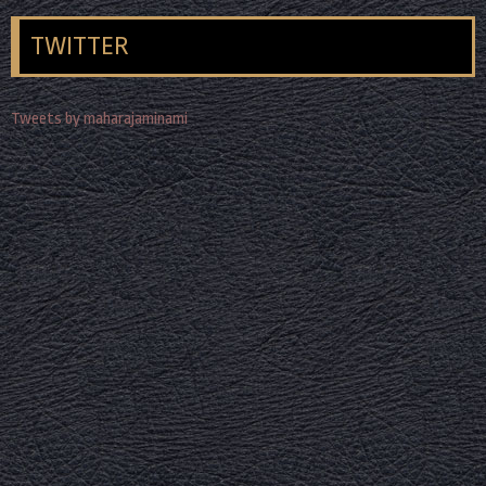
TWITTER
Tweets by maharajaminami