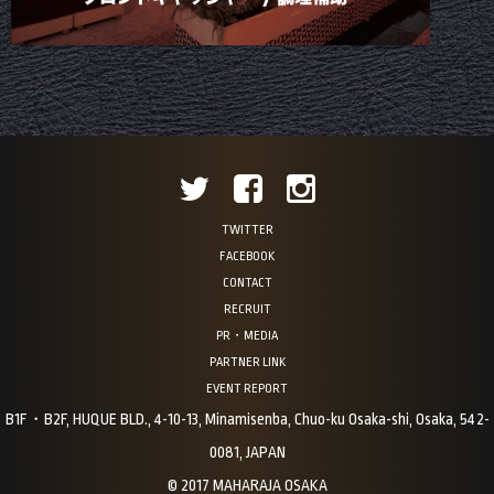
TWITTER
FACEBOOK
CONTACT
RECRUIT
PR・MEDIA
PARTNER LINK
EVENT REPORT
B1F・B2F, HUQUE BLD., 4-10-13, Minamisenba, Chuo-ku Osaka-shi, Osaka, 542-
0081, JAPAN
© 2017 MAHARAJA OSAKA