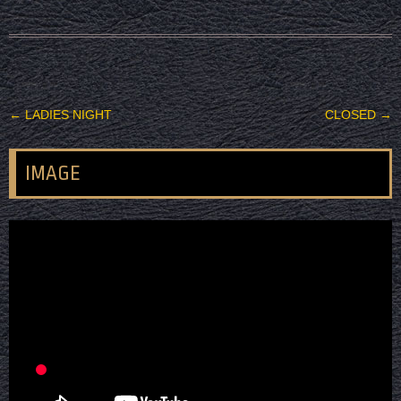
投稿ナビゲーション
←
LADIES NIGHT
CLOSED
→
IMAGE