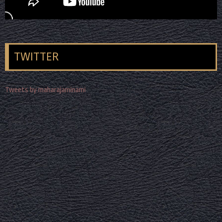
TWITTER
Tweets by maharajaminami