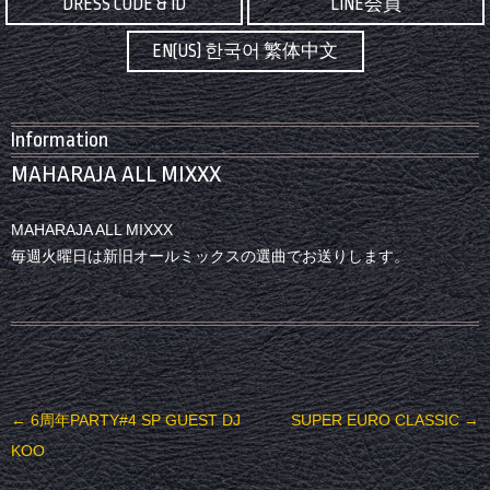
DRESS CODE & ID
LINE会員
EN(US) 한국어 繁体中文
Information
MAHARAJA ALL MIXXX
MAHARAJA ALL MIXXX
毎週火曜日は新旧オールミックスの選曲でお送りします。
投稿ナビゲーション
←
6周年PARTY#4 SP GUEST DJ
SUPER EURO CLASSIC
→
KOO