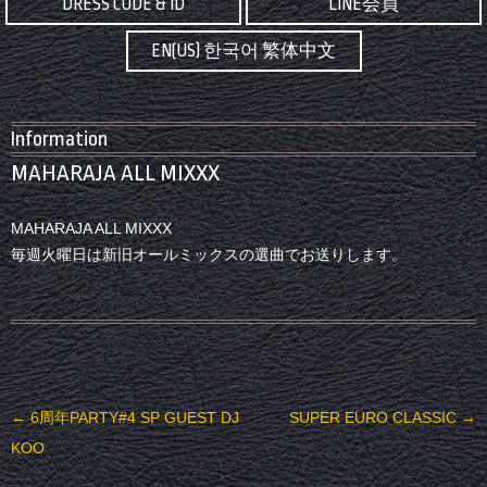
DRESS CODE & ID
LINE会員
EN(US) 한국어 繁体中文
Information
MAHARAJA ALL MIXXX
MAHARAJA ALL MIXXX
毎週火曜日は新旧オールミックスの選曲でお送りします。
投稿ナビゲーション
←
6周年PARTY#4 SP GUEST DJ
SUPER EURO CLASSIC
→
KOO