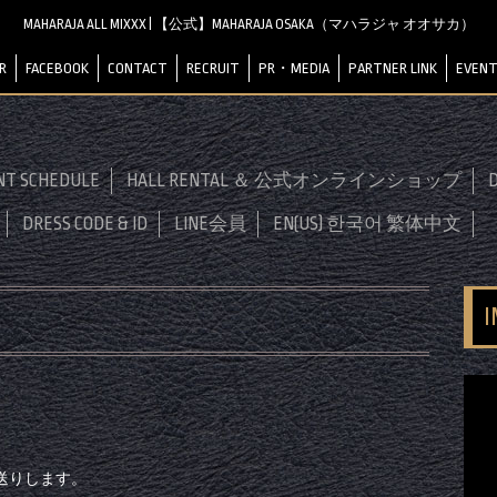
MAHARAJA ALL MIXXX | 【公式】MAHARAJA OSAKA（マハラジャ オオサカ）
R
FACEBOOK
CONTACT
RECRUIT
PR・MEDIA
PARTNER LINK
EVENT
NT SCHEDULE
HALL RENTAL ＆ 公式オンラインショップ
D
DRESS CODE & ID
LINE会員
EN(US) 한국어 繁体中文
送りします。