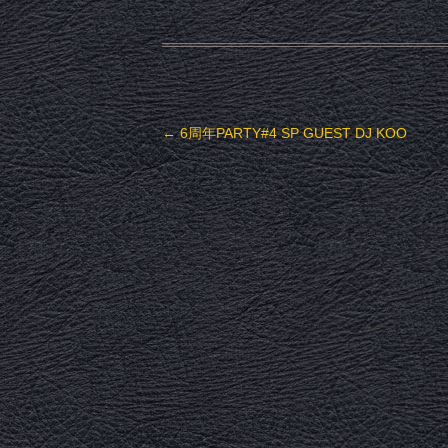
投稿ナビゲーション
←
6周年PARTY#4 SP GUEST DJ KOO