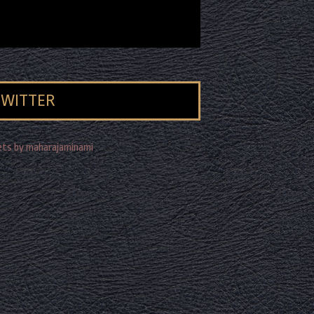
TWITTER
ts by maharajaminami