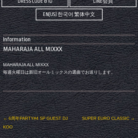
DRESS CODE & ID
LINE会員
EN(US) 한국어 繁体中文
Information
MAHARAJA ALL MIXXX
MAHARAJA ALL MIXXX
毎週火曜日は新旧オールミックスの選曲でお送りします。
投稿ナビゲーション
←
6周年PARTY#4 SP GUEST DJ
SUPER EURO CLASSIC
→
KOO