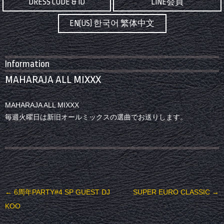
DRESS CODE & ID
LINE会員
EN(US) 한국어 繁体中文
Information
MAHARAJA ALL MIXXX
MAHARAJA ALL MIXXX
毎週火曜日は新旧オールミックスの選曲でお送りします。
投稿ナビゲーション
←
6周年PARTY#4 SP GUEST DJ
SUPER EURO CLASSIC
→
KOO