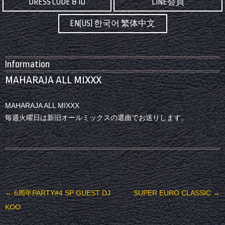
DRESS CODE & ID
LINE会員
EN(US) 한국어 繁体中文
Information
MAHARAJA ALL MIXXX
MAHARAJA ALL MIXXX
毎週火曜日は新旧オールミックスの選曲でお送りします。
投稿ナビゲーション
←
6周年PARTY#4 SP GUEST DJ
SUPER EURO CLASSIC
→
KOO