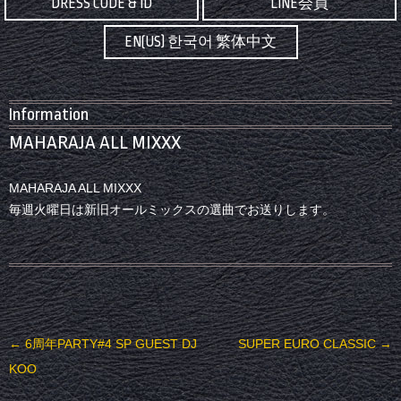
DRESS CODE & ID
LINE会員
EN(US) 한국어 繁体中文
Information
MAHARAJA ALL MIXXX
MAHARAJA ALL MIXXX
毎週火曜日は新旧オールミックスの選曲でお送りします。
投稿ナビゲーション
←
6周年PARTY#4 SP GUEST DJ
SUPER EURO CLASSIC
→
KOO