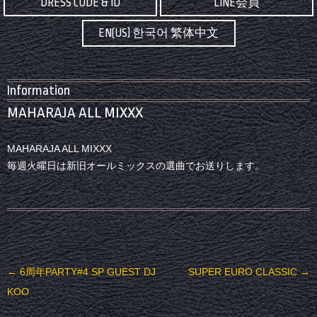
DRESS CODE & ID
LINE会員
EN(US) 한국어 繁体中文
Information
MAHARAJA ALL MIXXX
MAHARAJA ALL MIXXX
毎週火曜日は新旧オールミックスの選曲でお送りします。
投稿ナビゲーション
←
6周年PARTY#4 SP GUEST DJ
SUPER EURO CLASSIC
→
KOO